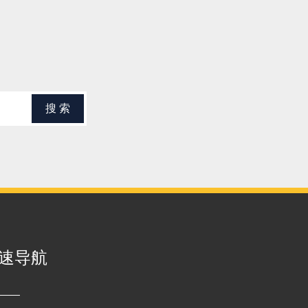
搜 索
速导航