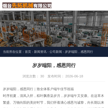
当前所在位置：首页
-
新闻资讯
-
公司新闻
-
岁岁端阳，感恩同行
岁岁端阳，感恩同行
浏览次数：
30
发布时间： 2026-06-18
岁岁端阳，感恩同行｜致全体客户端午佳节祝福
时序初夏，清风入怀，粽叶飘香染岁月，岁岁端午又安康。在这草木
繁盛、万物向阳的美好时节，我们怀着满心感恩与诚挚，向长期以来