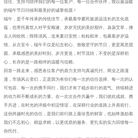
信任、支持与陪伴我们的每一位客户、每一位合作伙伴，致以最温暖
的端午节日问候和最美好的诚挚祝愿！
端午，是千年传承的传统佳节，承载着华夏民族源远流长的文化底
蕴，也寄托着世人对平安顺遂、岁岁无忧的美好期许。袅袅艾草，拂
去人间纷扰；阵阵清风，送来夏日安然；粒粒粽米，包裹着岁岁温
情。从古至今，端午不仅是纪念初心、致敬坚守的节日，更是寓意团
圆、承载感恩的美好时刻。岁月更迭，时节流转，不变的是深耕初
心，长存的是一路相伴的温暖与信赖。
回首一路走来，感恩各位客户的鼎力支持与真诚托付。商业之路漫
漫，市场风云变幻，正是因为有你们每一次的信任选择、每一次的认
可包容、每一次的携手同行，我们才有了稳步前行的底气、持续精进
的动力和不断成长的力量。在一次次合作共赢中，我们彼此成就、携
手共进，在时光的淬炼中积淀情谊，在深耕行业的道路上并肩前行。
这份跨越时光的信任，是我们前行路上最珍贵的财富，也始终激励着
我们不忘初心、精益求精，以更优质的服务、更扎实的实力回馈每一
份托付。