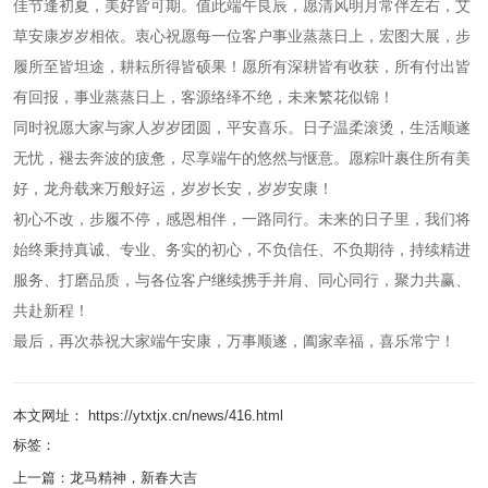
佳节逢初夏，美好皆可期。值此端午良辰，愿清风明月常伴左右，艾
草安康岁岁相依。衷心祝愿每一位客户事业蒸蒸日上，宏图大展，步
履所至皆坦途，耕耘所得皆硕果！愿所有深耕皆有收获，所有付出皆
有回报，事业蒸蒸日上，客源络绎不绝，未来繁花似锦！
同时祝愿大家与家人岁岁团圆，平安喜乐。日子温柔滚烫，生活顺遂
无忧，褪去奔波的疲惫，尽享端午的悠然与惬意。愿粽叶裹住所有美
好，龙舟载来万般好运，岁岁长安，岁岁安康！
初心不改，步履不停，感恩相伴，一路同行。未来的日子里，我们将
始终秉持真诚、专业、务实的初心，不负信任、不负期待，持续精进
服务、打磨品质，与各位客户继续携手并肩、同心同行，聚力共赢、
共赴新程！
最后，再次恭祝大家端午安康，万事顺遂，阖家幸福，喜乐常宁！
本文网址： https://ytxtjx.cn/news/416.html
标签：
上一篇：
龙马精神，新春大吉