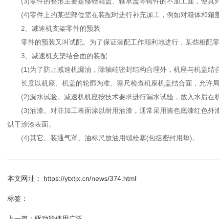
(3)零件的整形主要是修锉箱盖、轴承盖等铸件的不加工面，使其
(4)零件上的某些部位需在装配时进行补充加工，例如对箱体和箱
2、减速机支架零件的预装
零件的预装又叫试配。为了保证装配工作顺利地进行，某些相配零件
3、减速机支架结合面的装配
(1)为了防止减速机漏油，除轴端密封结构合理外，机座与机盖结
长度以机座、机盖的轮廓为准。塞尺检查机座机盖结合面，允许局部塞
(2)漏水试验。减速机机座按技术要求进行漏水试验，放入水后在机座
(3)油漆。对非加工表面涂以耐用油漆，通常采用酱色底漆红色外
烘干涂漆表面。
(4)其它。装通气罩、油标尺放油用螺栓塞(包括密封用垫)。
本文网址： https://ytxtjx.cn/news/374.html
标签：
上一篇：
驱动轮使用广泛