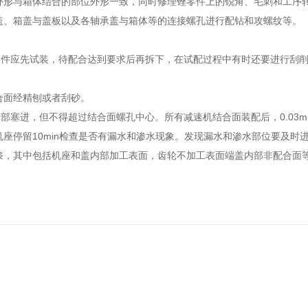
外形与箱体结合的部位外形一致，同时修理锉零件上的锐角、毛刺和工序
盖、箱盖与盖板以及各轴承盖与箱体等的连接螺孔进行配钻和攻螺纹等。
应先试装，待配合达到要求后再拆下，在试配过程中有时还要进行刮削
合面经精刨或者刮砂。
进，但不得超过结合面螺孔中心。所有减速机结合面装配后，0.03mm
停留10min检查是否有漏水和渗水现象。发现漏水和渗水部位要及时进
漆，其中包括机座和盖内部加工表面，齿轮不加工表面端盖内部非配合面