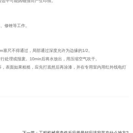
转运中可能因碰撞而产生印痕。
、修锉等工作。
塞尺不得通过，局部通过深度允许为边缘的1/2。
行处理或报废。10min后将水放出，用压缩空气吹干。
等，表面如果粗糙，应先打底然后再涂漆，并在专用室内用红外线电灯
下一篇：
工程机械底盘件反应釜最好应该安装在什么地方?