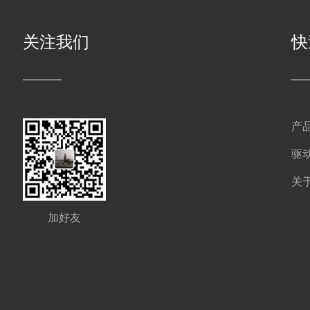
关注我们
快
产
驱
关
加好友